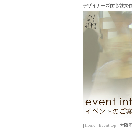
デザイナーズ住宅/注文
|
home
|
Event top
| 大阪