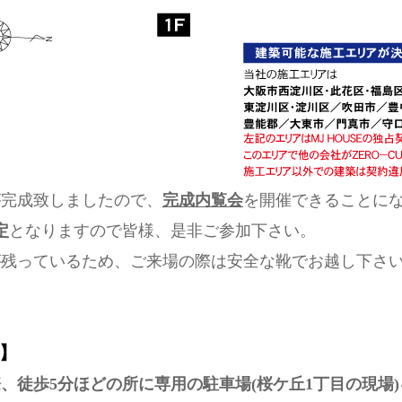
が完成致しましたので、
完成内覧会
を開催できることに
定
となりますので皆様、是非ご参加下さい。
が残っているため、ご来場の際は安全な靴でお越し下さ
】
、徒歩5分ほどの所に専用の駐車場(桜ケ丘1丁目の現場