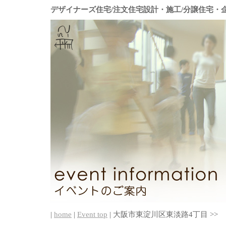
デザイナーズ住宅/注文住宅設計・施工/分譲住宅・
|
home
|
Event top
| 大阪市東淀川区東淡路4丁目 >>