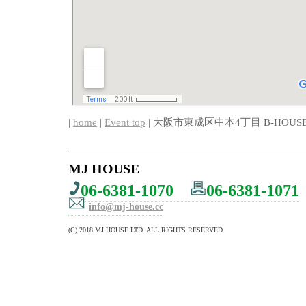
|
home
|
Event top
| 大阪市東成区中本4丁目 B-HOUSE
MJ HOUSE
06-6381-1070
06-6381-1071
info@mj-house.cc
(C) 2018 MJ HOUSE LTD. ALL RIGHTS RESERVED.