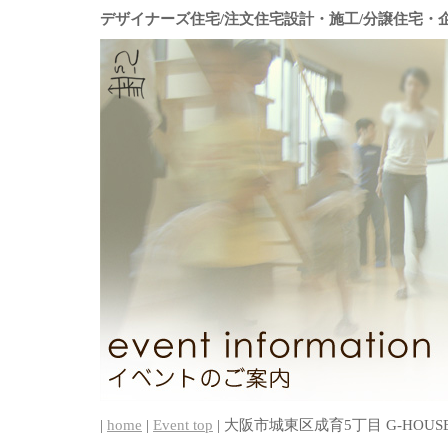
デザイナーズ住宅/注文住宅設計・施工/分譲住宅・
|
home
|
Event top
| 大阪市城東区成育5丁目 G-HOUSE