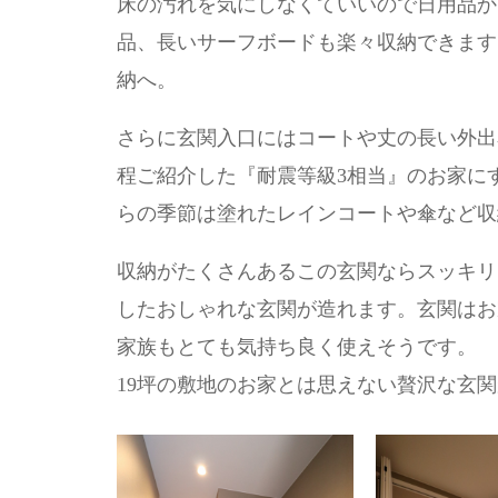
床の汚れを気にしなくていいので日用品か
品、長いサーフボードも楽々収納できます
納へ。
さらに玄関入口にはコートや丈の長い外出
程ご紹介した『耐震等級3相当』のお家に
らの季節は塗れたレインコートや傘など収
収納がたくさんあるこの玄関ならスッキリ
したおしゃれな玄関が造れます。玄関はお
家族もとても気持ち良く使えそうです。
19坪の敷地のお家とは思えない贅沢な玄