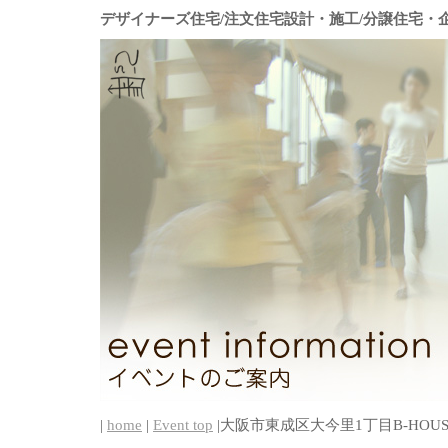
デザイナーズ住宅/注文住宅設計・施工/分譲住宅・
|
home
|
Event top
|大阪市東成区大今里1丁目B-HOU