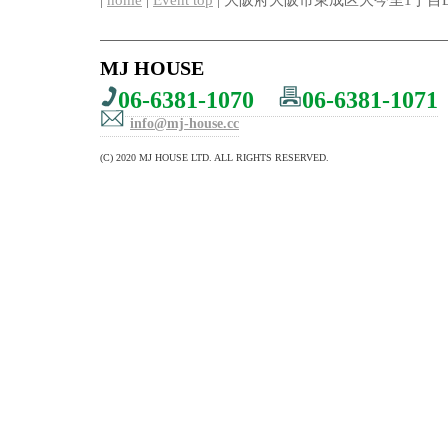
|
home
|
Event top
| 大阪府大阪市東成区大今里1丁目B
MJ HOUSE
06-6381-1070
06-6381-1071
info@mj-house.cc
(C) 2020 MJ HOUSE LTD. ALL RIGHTS RESERVED.