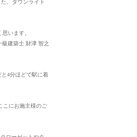
した。ダウンライト
。
く思います。
一級建築士 財津 智之
だと4分ほどで駅に着
。ここにお施主様のご