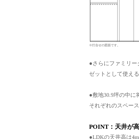
※打合せの図面です。
●さらにファミリー
ゼットとして使え
●敷地30.9坪の
それぞれのスペー
POINT：天井が
●LDKの天井高は