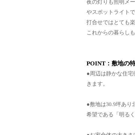
夜の灯りも照明メー
やスポットライト
打合せではとても楽
これからの暮らしも
POINT：敷地の
●周辺は静かな住宅
きます。
●敷地は30.9坪
希望である「明る