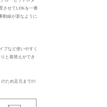
ークローゼットやタ
置させてLDKを一番
事動線が楽なように
パイプなど使いやすく
たりと着替えができ
くのため足元までの