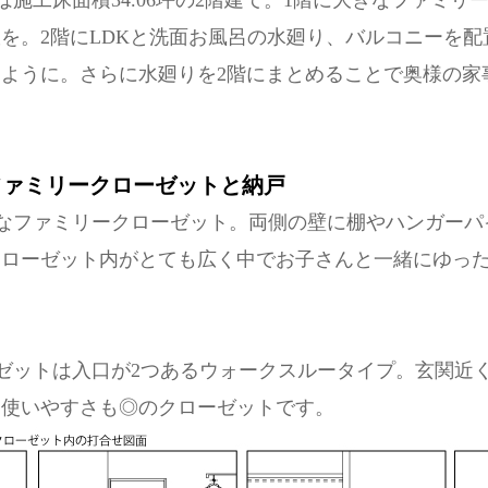
は施工床面積34.06坪の2階建て。1階に大きなファミリ
を。2階にLDKと洗面お風呂の水廻り、バルコニーを配
ように。さらに水廻りを2階にまとめることで奥様の家
なファミリークローゼットと納戸
きなファミリークローゼット。両側の壁に棚やハンガー
クローゼット内がとても広く中でお子さんと一緒にゆっ
ゼットは入口が2つあるウォークスルータイプ。玄関近
き使いやすさも◎のクローゼットです。