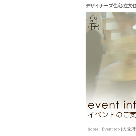
デザイナーズ住宅/注文
|
home
|
Event top
|大阪府