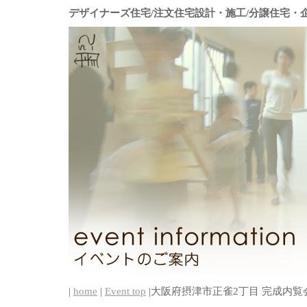
デザイナーズ住宅/注文住宅設計・施工/分譲住宅・
|
home
|
Event top
|大阪府摂津市正雀2丁目 完成内覧会