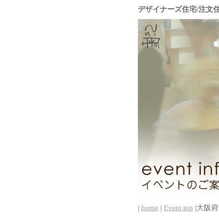
デザイナーズ住宅/注文
|
home
|
Event top
|大阪