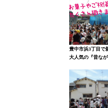
豊中市浜3丁目で
大人気の『昔なが