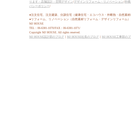
ります・店舗設計・空間デザイン
/
デザインリフォーム・リノベーション
/
外構
バシーポリシー
/
●注文住宅、注文建築、分譲住宅（健康住宅・エコハウス・外断熱・自然素材
●リフォーム、リノベーション（自然素材リフォーム・デザインリフォーム）
MJ HOUSE
TEL：06-6381-1070/FAX：06-6381-1071/
Copyright MJ HOUSE. All rights reserved.
MJ HOUSE設計部のブログ
｜
MJ HOUSE社長のブログ
｜
MJ HOUSE工事部の