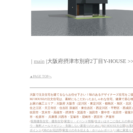
|
main
|大阪府摂津市別府2丁目Y-HOUSE >
▲PAGE TOPへ
大阪で注文住宅を建てるならお任せ下さい！味のあるデザイナーズ住宅をご
MJ HOUSEの注文住宅は、素材にもこだわったおしゃれな住宅。健康で居
お家の施工エリア：大阪府 大阪市（淀川区・東淀川区・都島区・旭区・北区
住之江区・天王寺区・住吉区 浪速区・東住吉区・西淀川区・平野区・西成区
吹田市・茨木市・高槻市・摂津市・箕面市・池田市・豊中市・吹田市・寝屋
市・松原市・ 兵庫県 川西市・宝塚市・尼崎市・西宮市・芦屋市
/
長期優良住宅・優良住宅
/
家造り・イベント情報
/
住まいはそこに住む人の幸
ウ・無料メールマガジン・失敗しない家造りのために
/
MJ HOUSE大公開
/
お客
ポイント
/
OBのお宅訪問
/
家造りの今を伝える・ホームレポート
/
一緒に家造り