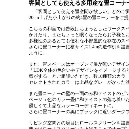
客間としても使える多用途な畳コーナ
「客間として使える畳空間が欲しい」とのご要
20cm上げた小上がりの約4畳の畳コーナーをご
こちらの和室では普段はちょっとしたワークス
かけたり、またちょっと眠くなったらお子様と
多様性のあるとても便利な小部屋的な存在の
さらに畳コーナーに横サイズ1.4mの造作机を
ように。
また、畳スペースはオープンで扉が無いデザイン
「LDK全体の色合いやデザインをイメージする
気がする」とご相談いただき、数10種類のカラ
セレクトされたカラーは上品なグレーがかった
また畳コーナーの壁の一面のみ和テイストのピ
ベージュ色のカラー畳に和テイストの落ち着い
優しくて上品なカラーコーディネートに。
さらに畳コーナーの奥にブラックに近いダーク
リビング空間との境目はロールスクリーンを設
普段はロールスクリーンを上げることでオープ