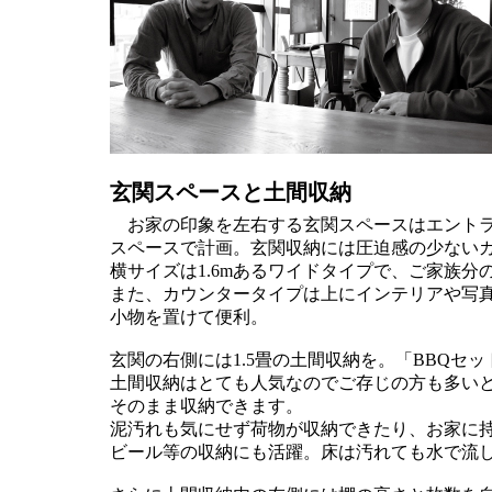
玄関スペースと土間収納
お家の印象を左右する玄関スペースはエントラン
スペースで計画。玄関収納には圧迫感の少ない
横サイズは1.6mあるワイドタイプで、ご家族
また、カウンタータイプは上にインテリアや写
小物を置けて便利。
玄関の右側には1.5畳の土間収納を。「BBQ
土間収納はとても人気なのでご存じの方も多い
そのまま収納できます。
泥汚れも気にせず荷物が収納できたり、お家に
ビール等の収納にも活躍。床は汚れても水で流