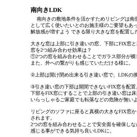
南向きLDK
南向きの敷地条件を活かすためリビングは南側
として広く使いたいとのお施主様のご要望もあ
解放感が増すよう できる限り大きな窓を配置し
大きな窓は上部に引き違いの窓、下部にFIX窓
窓を2つ組み合わせ効果は？
①2つの窓を組み合わせることでガラス部分が横1.
また、外への繋がりも感じていただける様に。
②上部は開け閉め出来る引き違い窓で、LDKの
③引き違い窓の下部は開閉できないFIX窓を配置
下部をFIX窓にすることで上部の引き違い窓は床
いらっしゃるご家庭でも転落などの危険が無い
リビングのソファに座ると真横の大きなFIX窓
されます。
2つの窓を組み合わせることで安全面を確保しな
感じる事ができる気持ち良いLDKに。