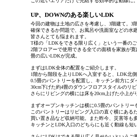
この近いエリアだけで完結する効率的な動線に
UP、DOWNのある楽しいLDK
今回の建物は土地の広さを考慮し、3階建て。3
確保できるか問題で、お風呂や洗面室などの水廻
皆さんとても悩まれます。
T様の「LDKをできる限り広く」という一番のご
2階フロアーで使用できる全ての面積を家族が寛
畳の広いLDKが完成。
まずはLDK全体の配置をご紹介します。
1階から階段を上りLDKへ入室すると、LDK北
0.5畳のパントリーを配置し、キッチン前方に
30cm下げた約4畳のダウンフロアスタイルのリ
さらにリビングの横には床を20cm上げた小上が
まずオープンキッチンは横に0.5畳のパントリ
このパントリーはリビング入口の直ぐ横にあるた
買い置き品など収納可能。また昨今、災害等も
キッチンとLDK入口のどちらにも近く動線も短
さらにLDKはできる限り広く見せたいというご要