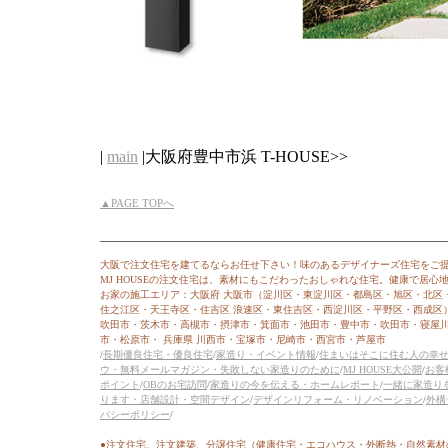
|
main
|大阪府豊中市浜 T-HOUSE>>
▲PAGE TOPへ
大阪で注文住宅を建てるならお任せ下さい！味のあるデザイナーズ住宅をご
MJ HOUSEの注文住宅は、素材にもこだわったおしゃれな住宅。健康で居
お家の施工エリア：大阪府 大阪市（淀川区・東淀川区・都島区・旭区・北区
住之江区・天王寺区・住吉区 浪速区・東住吉区・西淀川区・平野区・西成区
吹田市・茨木市・高槻市・摂津市・箕面市・池田市・豊中市・吹田市・寝屋
市・松原市・ 兵庫県 川西市・宝塚市・尼崎市・西宮市・芦屋市
/
長期優良住宅・優良住宅
/
家造り・イベント情報
/
住まいはそこに住む人の幸
ウ・無料メールマガジン・失敗しない家造りのために
/
MJ HOUSE大公開
/
お客
ポイント
/
OBのお宅訪問
/
家造りの今を伝える・ホームレポート
/
一緒に家造り
ります・店舗設計・空間デザイン
/
デザインリフォーム・リノベーション
/
外構
バシーポリシー
/
●注文住宅、注文建築、分譲住宅（健康住宅・エコハウス・外断熱・自然素材