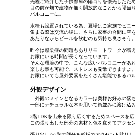
先程ご紹介した子供部屋の陽当りを優先したた
目の前が畑で建物が無く開放的なことから陽当
バルコニーに。
水栓も設置されている為、夏場はご家族でビニー
集まる際は交流の場に。さらに家事の合間に空
あたりながらビールを飲むのも気持ち良さそう
昨今は感染症の問題もありリモートワークが増
お家にいる時間が長くなっています。
そんな環境の中で、こんな広いバルコニーがあ
楽しむ事も可能で、ストレスも発散できますよ
お家にいても屋外要素をたくさん堪能できるバ
外観デザイン
外観のメインとなるカラーは奥様お好みの落ち
一部にナチュラルな木を用いて街並みに溶け込
2階LDKを出来る限り広くするためスペースを
この張り出した部分の素材と色を変えてアクセ
張り出した2階の部分を杉板でアクセント貼りし