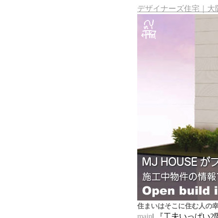
デザイナーズ住宅｜大阪
住まいはそこに住む人の
main
| 『工夫いっぱい