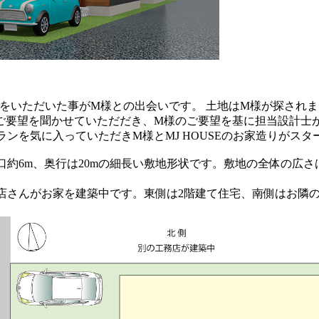
せをいただいた事がM様との出会いです。 土地はM様が探され
ご要望を聞かせていただだき、M様のご要望を基に担当設計士
ンを気に入っていただきM様とMJ HOUSEのお家造りがスタ
約6m、奥行は20mの細長い敷地形状です。敷地の全体の広さは
店さんがお家を建築中です。東側は2階建て住宅、南側はお隣