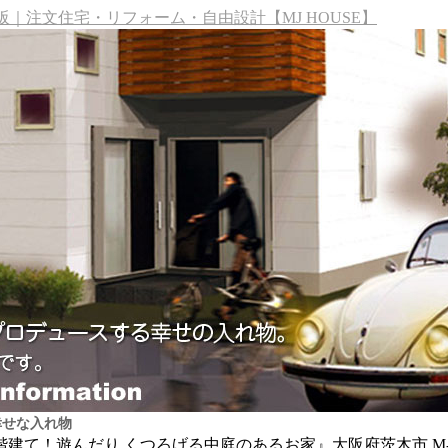
｜注文住宅・リフォーム・自由設計【MJ HOUSE】
幸せな入れ物
2階建て！遊んだり くつろげる中庭のあるお家』大阪府茨木市 M-HO