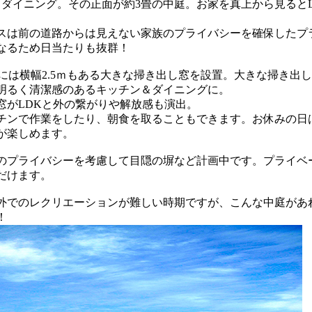
＆ダイニング。その正面が約3畳の中庭。お家を真上から見ると
。
スは前の道路からは見えない家族のプライバシーを確保したプ
なるため日当たりも抜群！
には横幅2.5ｍもある大きな掃き出し窓を設置。大きな掃き出し
明るく清潔感のあるキッチン＆ダイニングに。
窓がLDKと外の繋がりや解放感も演出。
チンで作業をしたり、朝食を取ることもできます。お休みの日
が楽しめます。
のプライバシーを考慮して目隠の塀など計画中です。プライベ
だけます。
外でのレクリエーションが難しい時期ですが、こんな中庭があ
！