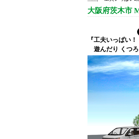
大阪府茨木市 M
『
工夫いっぱい！
遊んだり くつろ