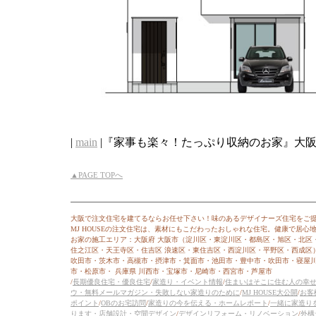
|
main
|『家事も楽々！たっぷり収納のお家』大阪府吹
▲PAGE TOPへ
大阪で注文住宅を建てるならお任せ下さい！味のあるデザイナーズ住宅をご
MJ HOUSEの注文住宅は、素材にもこだわったおしゃれな住宅。健康で居
お家の施工エリア：大阪府 大阪市（淀川区・東淀川区・都島区・旭区・北区
住之江区・天王寺区・住吉区 浪速区・東住吉区・西淀川区・平野区・西成区
吹田市・茨木市・高槻市・摂津市・箕面市・池田市・豊中市・吹田市・寝屋
市・松原市・ 兵庫県 川西市・宝塚市・尼崎市・西宮市・芦屋市
/
長期優良住宅・優良住宅
/
家造り・イベント情報
/
住まいはそこに住む人の幸
ウ・無料メールマガジン・失敗しない家造りのために
/
MJ HOUSE大公開
/
お客
ポイント
/
OBのお宅訪問
/
家造りの今を伝える・ホームレポート
/
一緒に家造り
ります・店舗設計・空間デザイン
/
デザインリフォーム・リノベーション
/
外構