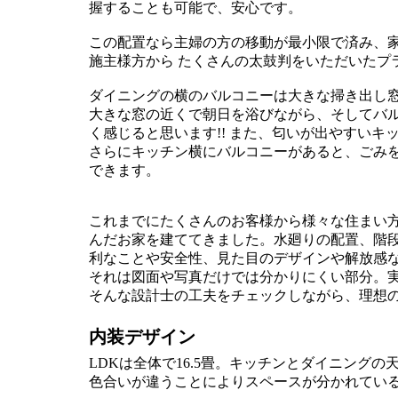
握することも可能で、安心です。
この配置なら主婦の方の移動が最小限で済み、
施主様方から たくさんの太鼓判をいただいたプ
ダイニングの横のバルコニーは大きな掃き出し窓
大きな窓の近くで朝日を浴びながら、そしてバ
く感じると思います!! また、匂いが出やすい
さらにキッチン横にバルコニーがあると、ごみ
できます。
これまでにたくさんのお客様から様々な住まい
んだお家を建ててきました。水廻りの配置、階
利なことや安全性、見た目のデザインや解放感
それは図面や写真だけでは分かりにくい部分。
そんな設計士の工夫をチェックしながら、理想
内装デザイン
LDKは全体で16.5畳。キッチンとダイニング
色合いが違うことによりスペースが分かれてい