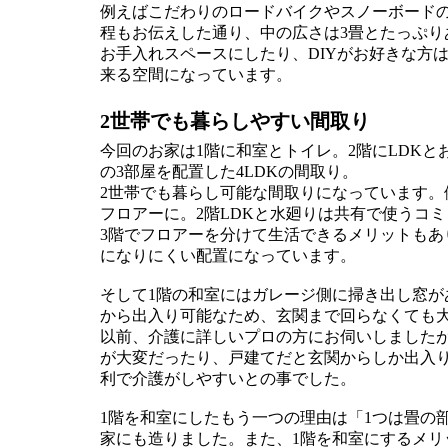
例えばこだわりのロードバイクやスノーボード
程もお伝えした通り、中の広さは3畳とたっぷ
お手入れスペースにしたり、DIYがお好きな方
来る空間になっています。
2世帯でも暮らしやすい間取り
今回のお家は1階に和室とトイレ。2階にLDK
の3部屋を配置した4LDKの間取り。
2世帯でも暮らし可能な間取りになっています。
フロアーに。2階LDKと水廻りは共有で使うコ
3階でフロアーを分けて生活できるメリットもあ
になりにくい配置になっています。
そして1階の和室にはガレージ側に掃き出し窓
から出入り可能なため、玄関まで回らなくても
以前、介護に詳しいプロの方にお伺いしました
が大変だったり、戸建てだと玄関からしか出入
利で介護がしやすいとの事でした。
1階を和室にしたもう一つの理由は「1つは畳の
家にも造りました。また、1階を和室にするメ