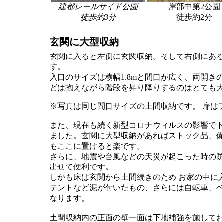
建都レールサイド公園
岸部中第2公園
徒歩約3分
徒歩約2分
玄関に大型収納
玄関に入ると左側に玄関収納。そして右側にあ
す。
入口のサイズは横幅1.8mと間口が広く、両開
どは抱えながら階段を昇り降りするのはとても
※写真は同じ間口サイズの土間収納です。 扉は
また、現在も続く新型コロナウィルスの影響で
ました。玄関に大型収納があればストック品、
もここに置けると楽です。
さらに、地震や台風などの天災が起こった時の
出せて便利です。
しかも床は玄関から土間続きのため お家の中に
テントなど泥が付いたもの、さらには自転車、
なります。
土間収納内の正面の壁一面は下地補強を施して