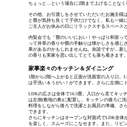
ちょっと…という場合に2階まで上げることなく
その他、お引渡しをさせていただいたお施主様
と畳が気持ち良くて子供だけでなく、私も一緒
ご主人がお休みの日にリラックスするスペース
内覧会でも「畳のいいにおい！やっぱり和室って
って井草の香りや畳の手触りは懐かしさを感じ
果があるのかもしれませんね。余談ですが…新
の香りも実家を思い出してとても落ち着きます
家事楽々のキッチン＆ダイニング
1階から2階へ上がると正面が洗面室の入り口。
は手洗い＆うがい！ができます。さらに左側にト
LDKの広さは全体で16.5畳。入口から見てキ
は左側(敷地の奥)に配置し、キッチンの後ろに
料理をしながら後ろで洗濯とお風呂の準備、さら
できます。
さらにキッチンはオープンな対面式でLDK全体
を楽しく、スムーズにこなせます。また、リビ