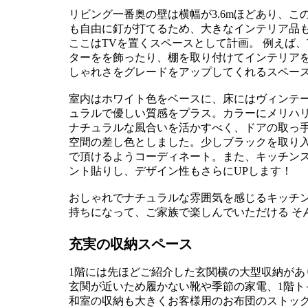
リビング一番奥の壁は横幅が3.6mほどあり、
も自由に釘が打てるため、大きなインテリア品
ここはTVを置くスペースとして計画。 例えば
ターをを飾ったり、棚を取り付けてインテリアを
しゃれさをグレードをアップしてくれるスペー
室内はホワイト色をベースに、床にはヴィンテ
ュラルで優しい質感をプラス。カラーにメリハ
ナチュラルな風合いを活かすべく、ドアの取っ
空間の差し色としました。少しブラックを取り入
で頂けるようコーディネート。また、キッチン
ント貼りし、デザイン性もさらにUPします！
おしゃれでナチュラルな雰囲気を感じるキッチ
持ちになって、ご家族で楽しんでいただける そ
充実の収納スペース
1階には先ほどご紹介した玄関横の大型収納があ
玄関が近いため履かない靴や季節の家電、1階ト
和室の収納も大きくお客様用のお布団のストッ