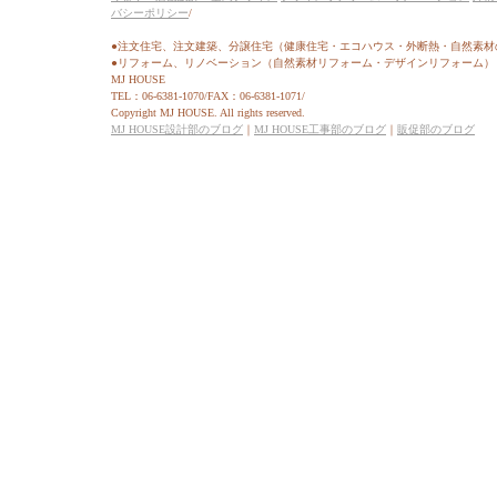
バシーポリシー
/
●注文住宅、注文建築、分譲住宅（健康住宅・エコハウス・外断熱・自然素材
●リフォーム、リノベーション（自然素材リフォーム・デザインリフォーム）
MJ HOUSE
TEL：06-6381-1070/FAX：06-6381-1071/
Copyright MJ HOUSE. All rights reserved.
MJ HOUSE設計部のブログ
｜
MJ HOUSE工事部のブログ
｜
販促部のブログ