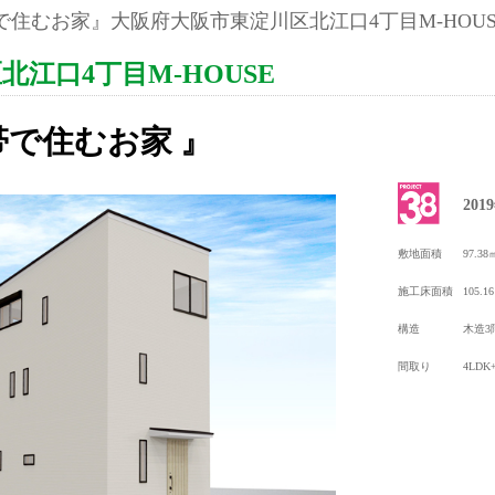
で住むお家』大阪府大阪市東淀川区北江口4丁目M-HOUSE
江口4丁目M-HOUSE
で住むお家 』
20
敷地面積
97.38
施工床面積
105.1
構造
木造3
間取り
4LD