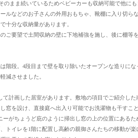
がそのまま続いているためベビーカーも収納可能で他に
ボールなどのお子さんの外用おもちゃ、靴棚に入り切ら
けで十分な収納量があります。
らのご要望で土間収納の壁に下地補強を施し、後に棚等
は階段。4段目まで壁を取り除いたオープンな造りにな
を軽減させました。
して計画した居室があります。敷地の項目でご紹介した
出し窓を設け、直接庭へ出入り可能でお洗濯物も干すこ
ニーがちょうど庇のように掃出し窓の上の位置にあるた
、トイレを1階に配置し高齢の親御さんたちの移動が楽