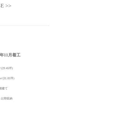
 >>
19年11月着工
㎡(29.45坪)
6㎡(31.81坪)
階建て
K+土間収納