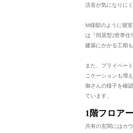
活音が気になりに
M様邸のように寝室
は『同居型2世帯住
建築にかかる工期
また、プライベー
ニケーションも増
御さんの様子を確
ています。
1階フロア
共有の玄関にはカ