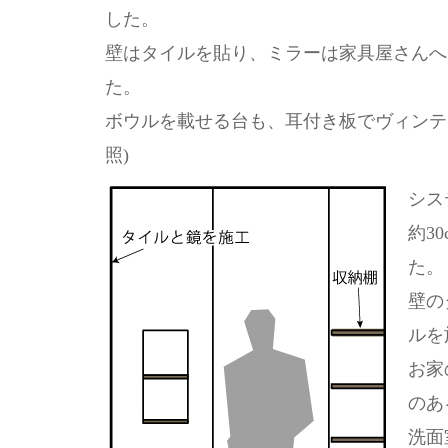
した。
壁はタイルを貼り、ミラーは家具屋さんへ
た。
ボウルを載せる台も、耳付き板でヴィンテ
照)
シス
約3
た。
壁の
ルを
お家
のあ
洗面