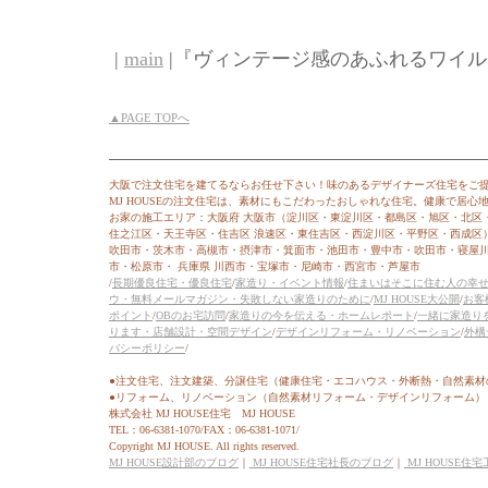
|
main
|『ヴィンテージ感のあふれるワイルドな
▲PAGE TOPへ
大阪で注文住宅を建てるならお任せ下さい！味のあるデザイナーズ住宅をご
MJ HOUSEの注文住宅は、素材にもこだわったおしゃれな住宅。健康で居
お家の施工エリア：大阪府 大阪市（淀川区・東淀川区・都島区・旭区・北区
住之江区・天王寺区・住吉区 浪速区・東住吉区・西淀川区・平野区・西成区
吹田市・茨木市・高槻市・摂津市・箕面市・池田市・豊中市・吹田市・寝屋
市・松原市・ 兵庫県 川西市・宝塚市・尼崎市・西宮市・芦屋市
/
長期優良住宅・優良住宅
/
家造り・イベント情報
/
住まいはそこに住む人の幸
ウ・無料メールマガジン・失敗しない家造りのために
/
MJ HOUSE大公開
/
お客
ポイント
/
OBのお宅訪問
/
家造りの今を伝える・ホームレポート
/
一緒に家造り
ります・店舗設計・空間デザイン
/
デザインリフォーム・リノベーション
/
外構
バシーポリシー
/
●注文住宅、注文建築、分譲住宅（健康住宅・エコハウス・外断熱・自然素材
●リフォーム、リノベーション（自然素材リフォーム・デザインリフォーム）
株式会社 MJ HOUSE住宅 MJ HOUSE
TEL：06-6381-1070/FAX：06-6381-1071/
Copyright MJ HOUSE. All rights reserved.
MJ HOUSE設計部のブログ
｜
MJ HOUSE住宅社長のブログ
｜
MJ HOUSE住