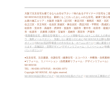
大阪で注文住宅を建てるならお任せ下さい！味のあるデザイナーズ住宅をご
MJ HOUSEの注文住宅は、素材にもこだわったおしゃれな住宅。健康で居
お家の施工エリア：大阪府 大阪市（淀川区・東淀川区・都島区・旭区・北区
住之江区・天王寺区・住吉区 浪速区・東住吉区・西淀川区・平野区・西成区
吹田市・茨木市・高槻市・摂津市・箕面市・池田市・豊中市・吹田市・寝屋
市・松原市・ 兵庫県 川西市・宝塚市・尼崎市・西宮市・芦屋市
/
長期優良住宅・優良住宅
/
家造り・イベント情報
/
住まいはそこに住む人の幸
ウ・無料メールマガジン・失敗しない家造りのために
/
MJ HOUSE大公開
/
お客
ポイント
/
OBのお宅訪問
/
家造りの今を伝える・ホームレポート
/
一緒に家造り
ります・店舗設計・空間デザイン
/
デザインリフォーム・リノベーション
/
外構
バシーポリシー
/
●注文住宅、注文建築、分譲住宅（健康住宅・エコハウス・外断熱・自然素材
●リフォーム、リノベーション（自然素材リフォーム・デザインリフォーム）
MJ HOUSE
TEL：06-6381-1070/FAX：06-6381-1071/
Copyright MJ HOUSE. All rights reserved.
MJ HOUSE設計部のブログ
｜
MJ HOUSE社長のブログ
｜
MJ HOUSE工事部の