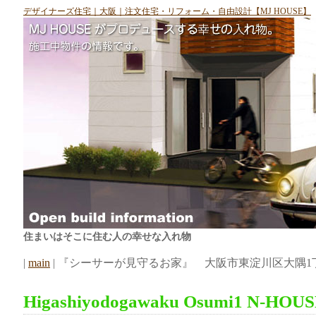
デザイナーズ住宅｜大阪｜注文住宅・リフォーム・自由設計【MJ HOUSE】
住まいはそこに住む人の幸せな入れ物
|
main
| 『シーサーが見守るお家』 大阪市東淀川区大隅1丁目N
Higashiyodogawaku Osumi1 N-HOU