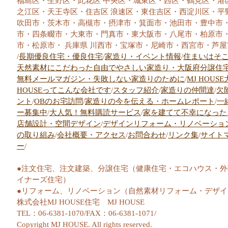
福島区・生野区・此花区 中央区・城東区・西区・鶴見区・港
之江区・天王寺区・住吉区 浪速区・東住吉区・西淀川区・平
吹田市・茨木市・高槻市・摂津市・箕面市・池田市・豊中市
市・四条畷市・大東市・門真市・東大阪市・八尾市・柏原市
市・松原市・ 兵庫県 川西市・宝塚市・尼崎市・西宮市・芦屋
/
長期優良住宅・優良住宅
/
家造り・イベント情報
/
住まいはそ
天然素材にこだわった自由でやさしい家造り・大阪府分譲住
無料メールマガジン・失敗しない家造りのために
/
MJ HOUS
HOUSEってこんな会社です
/
スタッフ紹介
/
家造りの仲間達
/
欠
ント
/
OBのお宅訪問
/
家造りの今を伝える・ホームレポート
/
一
ー募集中
/
大人気！無料購読サービス
/
家を建てて不幸になった
店舗設計・空間デザイン
/
デザインリフォーム・リノベーショ
の取り組み
/
会社概要・アクセス
/
お問合わせ
/
リンク集
/
サイト
ー
/
●注文住宅、注文建築、分譲住宅（健康住宅・エコハウス・
イナーズ住宅）
●リフォーム、リノベーション（自然素材リフォーム・デザ
株式会社MJ HOUSE住宅 MJ HOUSE
TEL：06-6381-1070/FAX：06-6381-1071/
Copyright MJ HOUSE. All rights reserved.