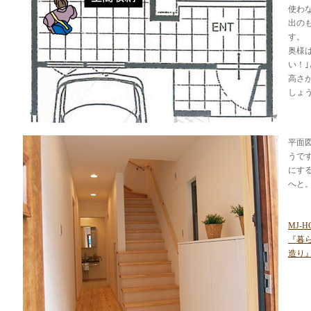
使わ
出の
す。
奥様
い！
高さ
しょ
平面
うで
にす
へと
MJ-
『暮
造り