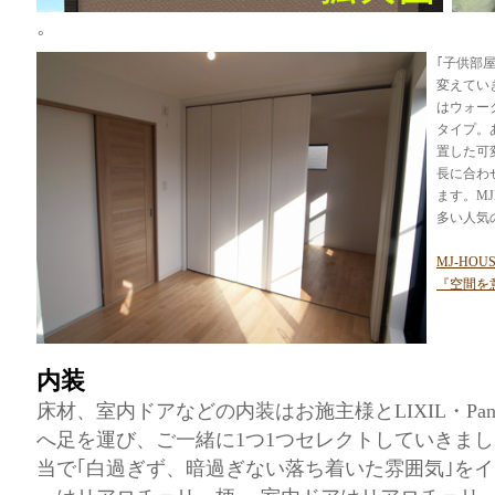
。
｢子供部
変えてい
はウォー
タイプ。
置した可
長に合わ
ます。M
多い人気
MJ-HO
『空間を
内装
床材、室内ドアなどの内装はお施主様とLIXIL・Pana
へ足を運び、ご一緒に1つ1つセレクトしていきま
当で｢白過ぎず、暗過ぎない落ち着いた雰囲気｣を