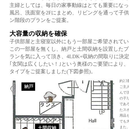
主婦としては、毎日の家事動線はとても重要になっ
風呂、洗面室を2Fにまとめ、リビングを通って子
ン階段のプランをご提案。
大容量の収納を確保
子供部屋と主寝室以外にもう一部屋ご希望されてい
この一部屋を無くし、納戸と土間収納を設置したプ
ランを気に入って頂き、4LDK+収納の間取りに決
｢玄関は広くしたい！｣という奥様のご要望により
タイプをご提案しました(下図参照)。
約2.
ご主
んで
の子
であ
たス
用品も
でも
また、