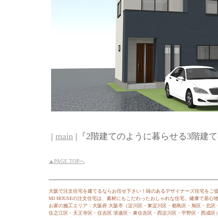
|
main
|『2階建てのように暮らせる3階建ての
▲PAGE TOPへ
大阪で注文住宅を建てるならお任せ下さい！味のあるデザイナーズ住宅をご
MJ HOUSEの注文住宅は、素材にもこだわったおしゃれな住宅。健康で居
お家の施工エリア：大阪府 大阪市（淀川区・東淀川区・都島区・旭区・北区
住之江区・天王寺区・住吉区 浪速区・東住吉区・西淀川区・平野区・西成区