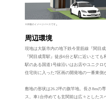
。
※外観のイメージパースです
周辺環境
現地は大阪市内の地下鉄今里筋線『関目成
『関目成育駅』徒歩6分と駅に近いとても
駅のある国道1号線沿いはお店やユニクロ
住宅街に入った7区画の開発地の一番東側
敷地の形状は26.2坪の旗竿地。長さ8m
ス。車1台停めても玄関前は広々としたス