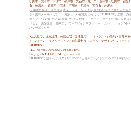
吹田市・茨木市・高槻市・摂津市・箕面市・池田市・豊中市・吹田市・寝屋
市・松原市・ 兵庫県 川西市・宝塚市・尼崎市・西宮市・芦屋市
/
長期優良住宅・優良住宅
/
家造り・イベント情報
/
住まいはそこに住む人の幸
ウ・無料メールマガジン・失敗しない家造りのために
/
MJ HOUSE大公開
/
お客
ポイント
/
OBのお宅訪問
/
家造りの今を伝える・ホームレポート
/
一緒に家造り
ります・店舗設計・空間デザイン
/
デザインリフォーム・リノベーション
/
外構
バシーポリシー
/
●注文住宅、注文建築、分譲住宅（健康住宅・エコハウス・外断熱・自然素材
●リフォーム、リノベーション（自然素材リフォーム・デザインリフォーム）
MJ HOUSE
TEL：06-6381-1070/FAX：06-6381-1071/
Copyright MJ HOUSE. All rights reserved.
MJ HOUSE設計部のブログ
｜
MJ HOUSE社長のブログ
｜
MJ HOUSE工事部の