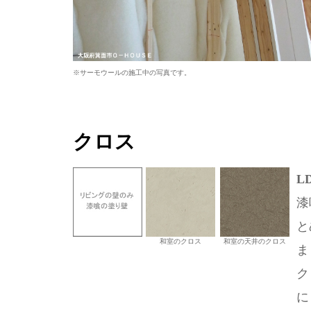
※サーモウールの施工中の写真です。
クロス
L
漆
と
和室のクロス
和室の天井のクロス
ま
ク
に