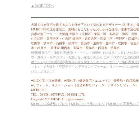
▲PAGE TOPへ
大阪で注文住宅を建てるならお任せ下さい！味のあるデザイナーズ住宅をご
MJ HOUSEの注文住宅は、素材にもこだわったおしゃれな住宅。健康で居
お家の施工エリア：大阪府 大阪市（淀川区・東淀川区・都島区・旭区・北区
住之江区・天王寺区・住吉区 浪速区・東住吉区・西淀川区・平野区・西成区
吹田市・茨木市・高槻市・摂津市・箕面市・池田市・豊中市・吹田市・寝屋
市・松原市・ 兵庫県 川西市・宝塚市・尼崎市・西宮市・芦屋市
/
長期優良住宅・優良住宅
/
家造り・イベント情報
/
住まいはそこに住む人の幸
ウ・無料メールマガジン・失敗しない家造りのために
/
MJ HOUSE大公開
/
お客
ポイント
/
OBのお宅訪問
/
家造りの今を伝える・ホームレポート
/
一緒に家造り
ります・店舗設計・空間デザイン
/
デザインリフォーム・リノベーション
/
外構
バシーポリシー
/
●注文住宅、注文建築、分譲住宅（健康住宅・エコハウス・外断熱・自然素材
●リフォーム、リノベーション（自然素材リフォーム・デザインリフォーム）
MJ HOUSE
TEL：06-6381-1070/FAX：06-6381-1071/
Copyright MJ HOUSE. All rights reserved.
MJ HOUSE設計部のブログ
｜
MJ HOUSE社長のブログ
｜
MJ HOUSE工事部の