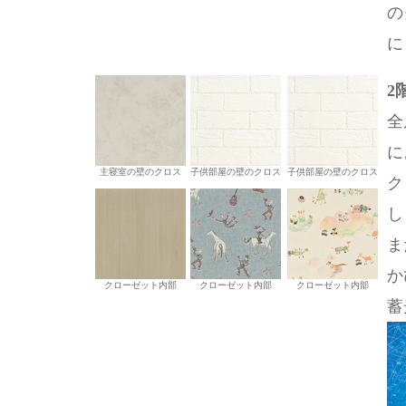
の
に
2
全
に
主寝室の壁のクロス
子供部屋の壁のクロス
子供部屋の壁のクロス
ク
し
ま
か
クローゼット内部
クローゼット内部
クローゼット内部
蓄