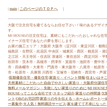
|
main
|
このページのＴＯＰへ
｜
大阪で注文住宅を建てるならお任せ下さい！味のあるデザイ
す。
MJ HOUSEの注文住宅は、素材にもこだわったおしゃれな
イナーズ住宅であなたの夢を形にします。
お家の施工エリア：大阪府 大阪市（淀川区・東淀川区・都島
福島区・生野区・此花区 中央区・城東区・西区・鶴見区・港
之江区・天王寺区・住吉区 浪速区・東住吉区・西淀川区・平
吹田市・茨木市・高槻市・摂津市・箕面市・池田市・豊中市
市・四条畷市・大東市・門真市・東大阪市・八尾市・柏原市
市・松原市・ 兵庫県 川西市・宝塚市・尼崎市・西宮市・芦屋
/
長期優良住宅・優良住宅
/
家造り・イベント情報
/
住まいはそ
天然素材にこだわった自由でやさしい家造り・大阪府分譲住
無料メールマガジン・失敗しない家造りのために
/
MJ HOUS
HOUSEってこんな会社です
/
スタッフ紹介
/
家造りの仲間達
/
欠
ント
/
OBのお宅訪問
/
家造りの今を伝える・ホームレポート
/
一
ー募集中
/
大人気！無料購読サービス
/
家を建てて不幸になった