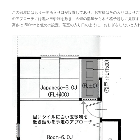
この部屋にはもう一箇所入り口が設置してあり、お客様はその入り口よりご
のアプローチには黒い玉砂利を敷き、６畳の部屋から木の格子越しに見渡す
高さは1500mmと低めの設定。茶室の入り口のように、おじぎをしないと入