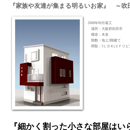
『家族や友達が集まる明るいお家』 ～吹
2008年09月着工
場所：大阪府吹田市
構造：木造
階数：地上3階建て
間取：3ＬＤＫ(２Ｆリビ
『細かく割った小さな部屋はい