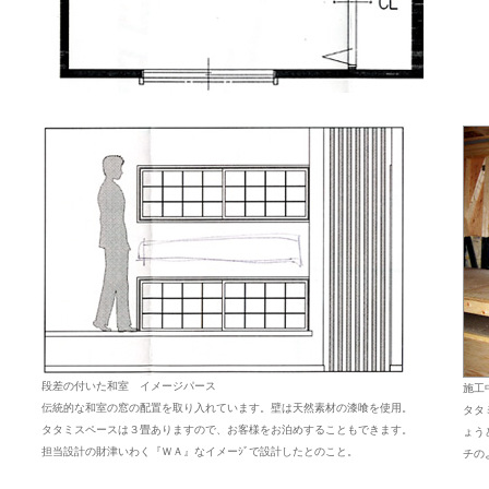
段差の付いた和室 イメージパース
施工
伝統的な和室の窓の配置を取り入れています。壁は天然素材の漆喰を使用。
タタ
タタミスペースは３畳ありますので、お客様をお泊めすることもできます。
ょう
担当設計の財津いわく『ＷＡ』なイメーｼﾞで設計したとのこと。
チの