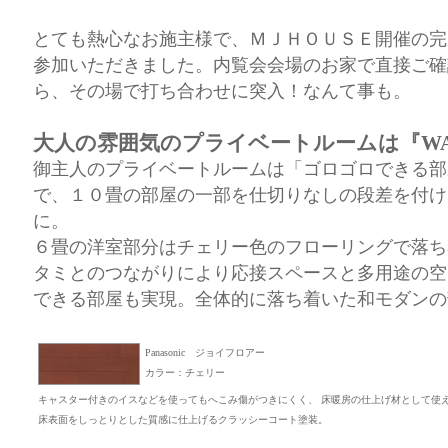
とても熱心なお施主様で、ＭＪＨＯＵＳＥ開催の完
参加いただきました。内覧会会場のお家で直接ご確
ら、その場で打ち合わせに突入！なんて事も。
大人の雰囲気のプライベートルームは『W
御主人のプライベートルームは「ゴロゴロできる部
で、１０畳の部屋の一部を仕切りなしの段差を付け
に。
６畳の洋室部分はチェリー色のフローリングで落ち
タミとのつながりにより応接スペースと多用途の空
できる部屋も実現。全体的に落ち着いた和モダンの
Panasonic ジョイフロアー
カラー：チェリー
キャスター付きのイスなどを使ってもへこみ傷がつきにくく、 床暖房の仕上げ材として使
床表面をしっとりとした質感に仕上げるクラッシーコート塗装。