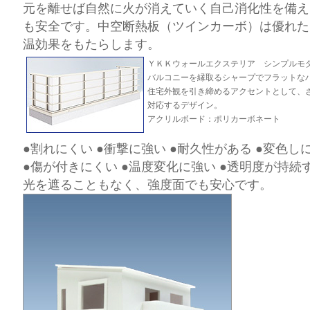
元を離せば自然に火が消えていく自己消化性を備え
も安全です。中空断熱板（ツインカーボ）は優れた
温効果をもたらします。
ＹＫＫウォールエクステリア シンプルモ
バルコニーを縁取るシャープでフラットな
住宅外観を引き締めるアクセントとして、
対応するデザイン。
アクリルボード：ポリカーボネート
●割れにくい ●衝撃に強い ●耐久性がある ●変色し
●傷が付きにくい ●温度変化に強い ●透明度が持続
光を遮ることもなく、強度面でも安心です。