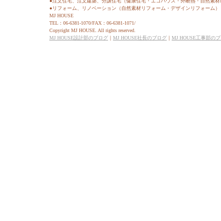
●注文住宅、注文建築、分譲住宅（健康住宅・エコハウス・外断熱・自然素材
●リフォーム、リノベーション（自然素材リフォーム・デザインリフォーム）
MJ HOUSE
TEL：06-6381-1070/FAX：06-6381-1071/
Copyright MJ HOUSE. All rights reserved.
MJ HOUSE設計部のブログ
｜
MJ HOUSE社長のブログ
｜
MJ HOUSE工事部の