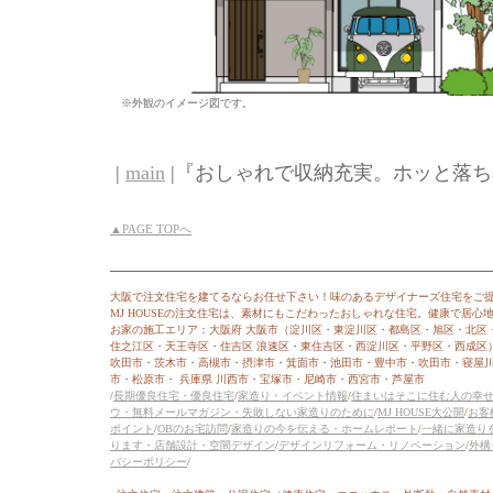
※外観のイメージ図です。
|
main
|『おしゃれで収納充実。ホッと落ち着
▲PAGE TOPへ
大阪で注文住宅を建てるならお任せ下さい！味のあるデザイナーズ住宅をご
MJ HOUSEの注文住宅は、素材にもこだわったおしゃれな住宅。健康で居
お家の施工エリア：大阪府 大阪市（淀川区・東淀川区・都島区・旭区・北区
住之江区・天王寺区・住吉区 浪速区・東住吉区・西淀川区・平野区・西成区
吹田市・茨木市・高槻市・摂津市・箕面市・池田市・豊中市・吹田市・寝屋
市・松原市・ 兵庫県 川西市・宝塚市・尼崎市・西宮市・芦屋市
/
長期優良住宅・優良住宅
/
家造り・イベント情報
/
住まいはそこに住む人の幸
ウ・無料メールマガジン・失敗しない家造りのために
/
MJ HOUSE大公開
/
お客
ポイント
/
OBのお宅訪問
/
家造りの今を伝える・ホームレポート
/
一緒に家造り
ります・店舗設計・空間デザイン
/
デザインリフォーム・リノベーション
/
外構
バシーポリシー
/