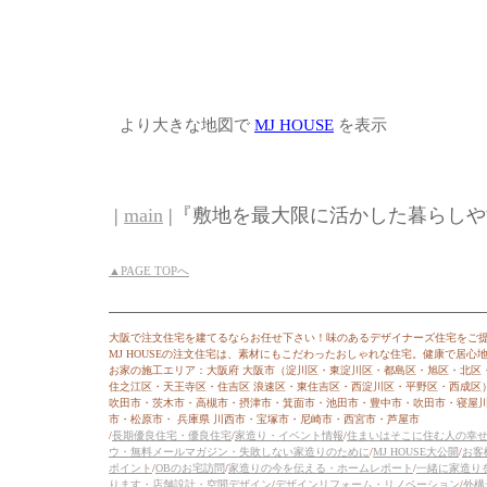
より大きな地図で
MJ HOUSE
を表示
|
main
|『敷地を最大限に活かした暮らしやす
▲PAGE TOPへ
大阪で注文住宅を建てるならお任せ下さい！味のあるデザイナーズ住宅をご
MJ HOUSEの注文住宅は、素材にもこだわったおしゃれな住宅。健康で居
お家の施工エリア：大阪府 大阪市（淀川区・東淀川区・都島区・旭区・北区
住之江区・天王寺区・住吉区 浪速区・東住吉区・西淀川区・平野区・西成区
吹田市・茨木市・高槻市・摂津市・箕面市・池田市・豊中市・吹田市・寝屋
市・松原市・ 兵庫県 川西市・宝塚市・尼崎市・西宮市・芦屋市
/
長期優良住宅・優良住宅
/
家造り・イベント情報
/
住まいはそこに住む人の幸
ウ・無料メールマガジン・失敗しない家造りのために
/
MJ HOUSE大公開
/
お客
ポイント
/
OBのお宅訪問
/
家造りの今を伝える・ホームレポート
/
一緒に家造り
ります・店舗設計・空間デザイン
/
デザインリフォーム・リノベーション
/
外構