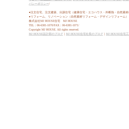
バシーポリシー
/
●注文住宅、注文建築、分譲住宅（健康住宅・エコハウス・外断熱・自然素材
●リフォーム、リノベーション（自然素材リフォーム・デザインリフォーム）
株式会社MJ HOUSE住宅 MJ HOUSE
TEL：06-6381-1070/FAX：06-6381-1071/
Copyright MJ HOUSE. All rights reserved.
MJ HOUSE設計部のブログ
｜
MJ HOUSE住宅社長のブログ
｜
MJ HOUSE住