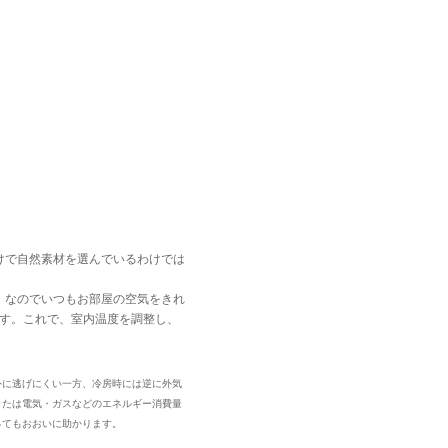
けで自然素材を選んでいるわけでは
。なのでいつもお部屋の空気をきれ
ます。これで、室内温度を調整し、
外に逃げにくい一方、冷房時には逆に外気
または電気・ガスなどのエネルギー消費量
ってもおおいに助かります。