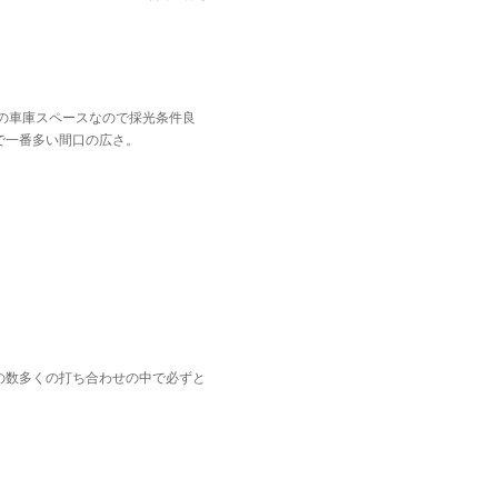
の車庫スペースなので採光条件良
で一番多い間口の広さ。
の数多くの打ち合わせの中で必ずと