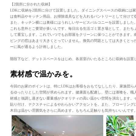
【2箇所に分かれた収納】
LDKに収納を2箇所に分けて設置しました。ダイニングスペースの収納には
は食料品やキッチン用品、お掃除道具などを入れるパントリーとして分けて
また、キッチン横には奥様にはうれしいサービスバルコニーを設置しました
これも意外とご要望が多いんです。毎日出る生活ゴミ置き場として、またち
して重宝します。これでいつでもお部屋をクリーンに保つことができます。
ビングの窓はあまり大きくとっていません。換気の問題としては大きくとっ
ーに風が通るよう計画しました。
階段下など、デットスペースをはじめ、各居室のいたるところに収納を設置
素材感で温かみを。
今回のお家のポイントは、特にLDKはお客様をおもてなししたり、家族団ら
るゆったりとした空間が求められます。健康面も配慮し、壁には漆喰を。職
材感と強調し過ぎない重量感がクオリティの高い温かい空間を演出します。
貼り付け、テクスチャによるやわらかいアクセントを。また、フローリング
木目は温かい雰囲気をさらに高めます。もちろん足触りも気持ちいいんです