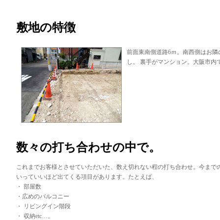
敷地の特徴
前面東南側道路6ｍ。南西側はお隣
し。 裏手がマンション。大阪市内
数々の打ち合わせの中で。
これまでお客様とさせていただいた、数え切れない程の打ち合わせ。今まで
いっていいほど出てくる項目があります。たとえば、
・ 部屋数
・広めのバルコニー
・ リビングイン階段
・ 収納etc…。