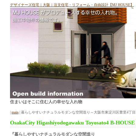
デザイナーズ住宅｜大阪｜注文住宅・リフォーム・自由設計【MJ HOUSE】
住まいはそこに住む人の幸せな入れ物
|
main
| 暮らしやすいナチュラルモダンな空間造り～大阪市東淀川区豊里4丁目B-
OsakaCity Higashiyodogawaku Toyosato4 B-HOUSE
『暮らしやすいナチュラルモダンな空間造り