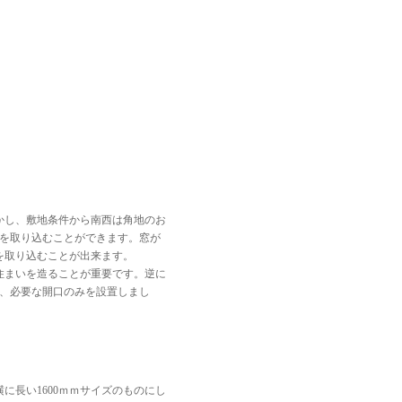
かし、敷地条件から南西は角地のお
光を取り込むことができます。窓が
を取り込むことが出来ます。
住まいを造ることが重要です。逆に
め、必要な開口のみを設置しまし
。
に長い1600ｍｍサイズのものにし