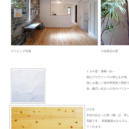
※リビング写真
※自然石の壁
ＬＤＫ壁：漆喰～白～
南仏プロヴァンスの母なる大地
境にも優しい室内専用塗り壁材で
色。幅広い住まいの方のバリエ
ひのき
木目の詰まった桧（檜）は、美
高級です。 和風建築はもちろん
てくれます。