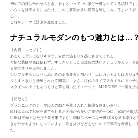
初めての打ち合わせのとき、必ずといっていいほど一度は出てくる項目です。
ハウスを計画するにあたり、このご要望が多い項目を練りこみ、住まい手が
る。」
これをテーマに計画を進めました。
ナチュラルモダンのもつ魅力とは…
【内観コンセプト】
あまりモダンになりすぎず、自然の温もりを感じさせてくれる。
奇抜な装飾や色は使わず、すっきりとした自然色の淡いナチュラルカラーを
る空間造りを目指しました。
シンプルモダンよりも温かみのある要素が加わり、エレガントよりはカジュ
りもすっきりと洗練された雰囲気に。まさに現代のライフスタイルにマッチ
スタイルの中でもゆっくりと落ち着いたイメージで、MJ HOUSEで一番支
【間取り】
プランニングのテーマは人の動きを取り入れた快適な住まい造り。
MJ HOUSEでお家を建てられるお客様から多いご要望の一つに、家族(子供
LDKは平面上はただの長方形ですが、階段スペースは一度LDKを通る導線
きが分かるようになっています。吹き抜けなどもないので空調面を考慮し、
た。