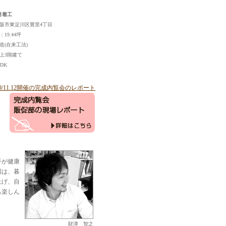
4月着工
阪市東淀川区豊里4丁目
19.44坪
造(在来工法)
上3階建て
DK
9/11.12開催の完成内覧会のレポート
手が健康
回は、暮
上げ、自
も楽しん
財津 智之