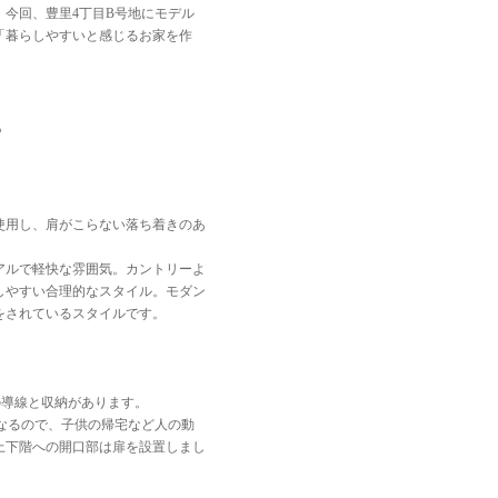
今回、豊里4丁目B号地にモデル
「暮らしやすいと感じるお家を作
？
使用し、肩がこらない落ち着きのあ
アルで軽快な雰囲気。カントリーよ
しやすい合理的なスタイル。モダン
持をされているスタイルです。
)の導線と収納があります。
となるので、子供の帰宅など人の動
上下階への開口部は扉を設置しまし