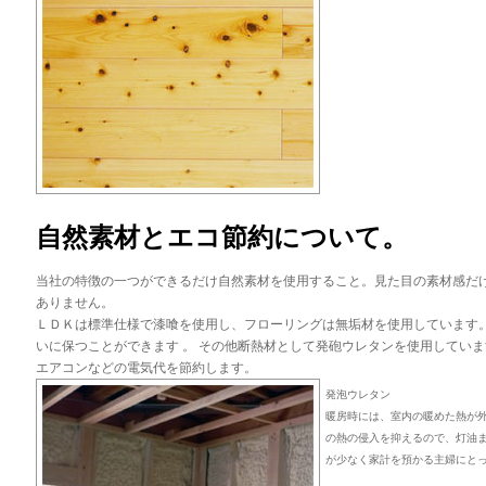
自然素材とエコ節約について。
当社の特徴の一つができるだけ自然素材を使用すること。見た目の素材感だ
ありません。
ＬＤＫは標準仕様で漆喰を使用し、フローリングは無垢材を使用しています
いに保つことができます 。 その他断熱材として発砲ウレタンを使用してい
エアコンなどの電気代を節約します。
発泡ウレタン
暖房時には、室内の暖めた熱が
の熱の侵入を抑えるので、灯油
が少なく家計を預かる主婦にと