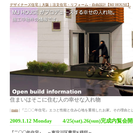
デザイナーズ住宅｜大阪｜注文住宅・リフォーム・自由設計【MJ HOUSE】
住まいはそこに住む人の幸せな入れ物
|
main
| 『二〇〇年住宅』エコと性能と住み心地を重視したお家。その理由とは
2009.1.12 Monday 4/25(sat).26(sun)完成内覧会開
『二〇〇年住宅』 ～東淀川区豊里K様邸～