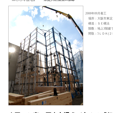
2008年09月着工
場所：大阪市東淀
構造：ＳＥ構法
階数：地上3階建
間取：5ＬＤＫ(２