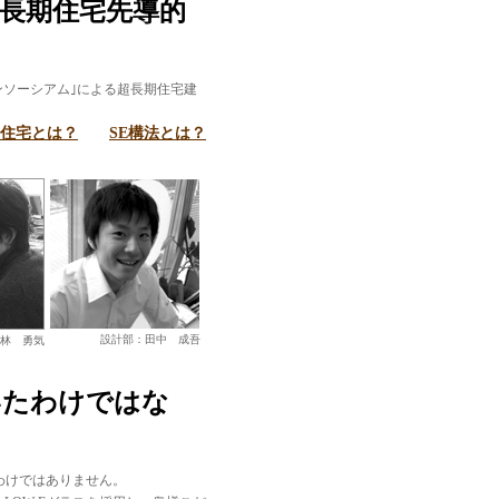
長期住宅先導的
ンソーシアム｣による超長期住宅建
年住宅とは？
SE構法とは？
設計部：田中 成吾
林 勇気
いたわけではな
わけではありません。