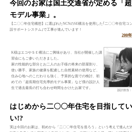
今回のお家は国土交通省が定める「超
モデル事業」。
【二〇〇年住宅構想】に選ばれたNCNのSE構法を使用した｢二〇〇年住宅コ
設サポートシステム｣で工事が進んでいます！
200
K様はエコやＳＥ構法にご興味があり、当社が開催した講
習会にもご参いただきました。
家の性能的な部分とお二人のお子様の将来の部屋割り、
使い勝手、家族の健康を配慮した自然素材の使用など、
住み心地へのこだわりも強く、予算的な面での検討、初
めての「超長期住宅先導的モデル事業」など僕の設計人
生で過去最長の打ち合わせ時間をかけたお家です。
設計担当：
はじめから二〇〇年住宅を目指して
い!?
実は今回のお家は、初めから「二〇〇年住宅を造ろう」という考えで進んだ