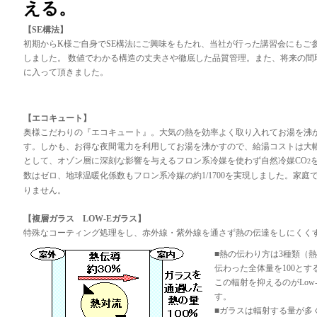
える。
【SE構法】
初期からK様ご自身でSE構法にご興味をもたれ、当社が行った講習会にもご
しました。 数値でわかる構造の丈夫さや徹底した品質管理。また、将来の間
に入って頂きました。
【エコキュート】
奥様こだわりの『エコキュート』。大気の熱を効率よく取り入れてお湯を沸
す。しかも、お得な夜間電力を利用してお湯を沸かすので、給湯コストは大
として、オゾン層に深刻な影響を与えるフロン系冷媒を使わず自然冷媒CO
2
数はゼロ、地球温暖化係数もフロン系冷媒の約1/1700を実現しました。家庭
りません。
【複層ガラス LOW-Eガラス】
特殊なコーティング処理をし、赤外線・紫外線を通さず熱の伝達をしにくく
■熱の伝わり方は3種類（
伝わった全体量を100とす
この輻射を抑えるのがLow-E（
す。
■ガラスは輻射する量が多