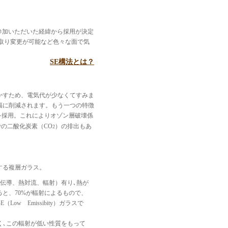
参加いただいた経緯から採用が決定
取り変更が可能など色々な面で気
SE構法とは？
かすため、電気代が少なくてすみま
幅に削減されます。もう一つの特徴
を採用。これによりオゾン層破壊係
での二酸化炭素（CO
）の排出もあ
2
する複層ガラス。
熱伝導、熱対流、輻射）有り､熱が
ると、70%が輻射によるもので、
Low Emissibity）ガラスで
く､この輻射が低い性質をもって