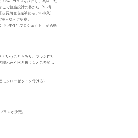
LOW-Eガラスを採用し、奥様こだ
そこで担当設計の林から「SE構
ら【超長期住宅先導的モデル事業】
ご主人様へご提案。
【二〇〇年住宅プロジェクト】が始動
んということもあり、プラン作り
の隠れ家や吹き抜けなどご希望は
屋にクローゼットを付ける）
プランが決定。