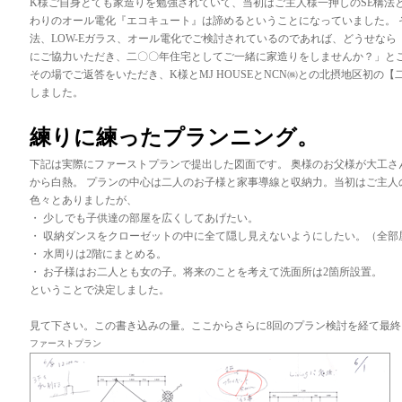
K様ご自身とても家造りを勉強されていて、当初はご主人様一押しのSE構法と
わりのオール電化『エコキュート』は諦めるということになっていました。 
法、LOW-Eガラス、オール電化でご検討されているのであれば、どうせな
にご協力いただき、二〇〇年住宅としてご一緒に家造りをしませんか？」と
その場でご返答をいただき、K様とMJ HOUSEとNCN㈱との北摂地区初の
しました。
練りに練ったプランニング。
下記は実際にファーストプランで提出した図面です。 奥様のお父様が大工さ
から白熱。 プランの中心は二人のお子様と家事導線と収納力。当初はご主人
色々とありましたが、
・ 少しでも子供達の部屋を広くしてあげたい。
・ 収納ダンスをクローゼットの中に全て隠し見えないようにしたい。（全部
・ 水周りは2階にまとめる。
・ お子様はお二人とも女の子。将来のことを考えて洗面所は2箇所設置。
ということで決定しました。
見て下さい。この書き込みの量。ここからさらに8回のプラン検討を経て最終
ファーストプラン