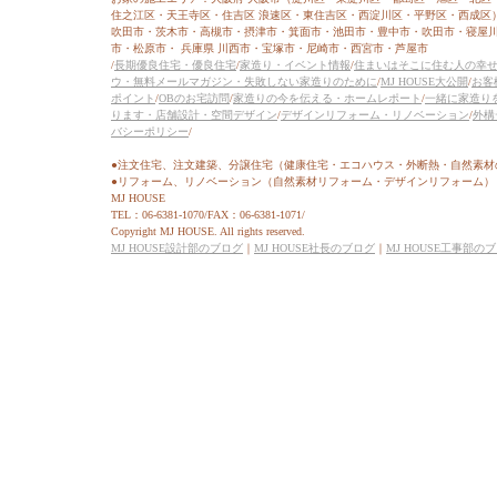
住之江区・天王寺区・住吉区 浪速区・東住吉区・西淀川区・平野区・西成区
吹田市・茨木市・高槻市・摂津市・箕面市・池田市・豊中市・吹田市・寝屋
市・松原市・ 兵庫県 川西市・宝塚市・尼崎市・西宮市・芦屋市
/
長期優良住宅・優良住宅
/
家造り・イベント情報
/
住まいはそこに住む人の幸
ウ・無料メールマガジン・失敗しない家造りのために
/
MJ HOUSE大公開
/
お客
ポイント
/
OBのお宅訪問
/
家造りの今を伝える・ホームレポート
/
一緒に家造り
ります・店舗設計・空間デザイン
/
デザインリフォーム・リノベーション
/
外構
バシーポリシー
/
●注文住宅、注文建築、分譲住宅（健康住宅・エコハウス・外断熱・自然素材
●リフォーム、リノベーション（自然素材リフォーム・デザインリフォーム）
MJ HOUSE
TEL：06-6381-1070/FAX：06-6381-1071/
Copyright MJ HOUSE. All rights reserved.
MJ HOUSE設計部のブログ
｜
MJ HOUSE社長のブログ
｜
MJ HOUSE工事部の