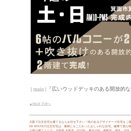
|
main
|『広いウッドデッキのある開放的な2
▲PAGE TOPへ
大阪で注文住宅を建てるならお任せ下さい！味のあるデザイナーズ住宅をご
MJ HOUSEの注文住宅は、素材にもこだわったおしゃれな住宅。健康で居
お家の施工エリア：大阪府 大阪市（淀川区・東淀川区・都島区・旭区・北区