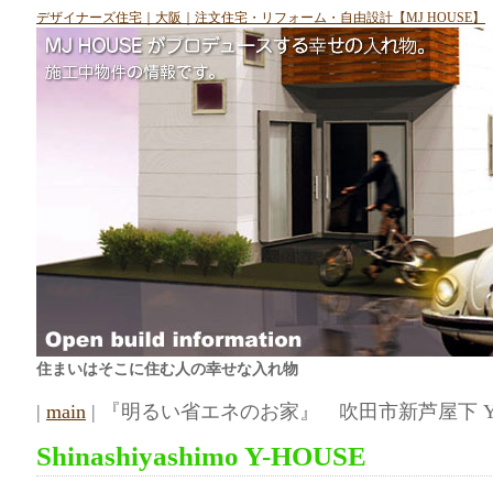
デザイナーズ住宅｜大阪｜注文住宅・リフォーム・自由設計【MJ HOUSE】
住まいはそこに住む人の幸せな入れ物
|
main
| 『明るい省エネのお家』 吹田市新芦屋下 Y-H
Shinashiyashimo Y-HOUSE