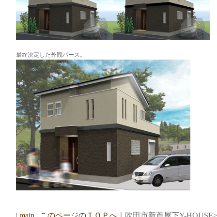
最終決定した外観パース。
|
main
|
このページのＴＯＰへ
｜吹田市新芦屋下Y-HOUSE>