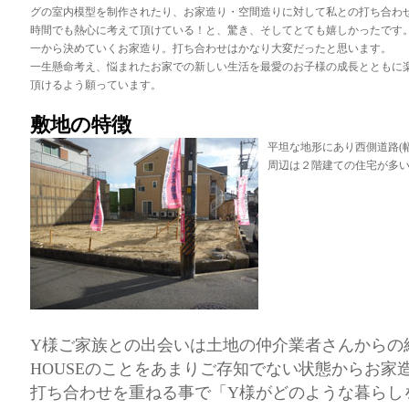
グの室内模型を制作されたり、お家造り・空間造りに対して私との打ち合わ
時間でも熱心に考えて頂けている！と、驚き、そしてとても嬉しかったです
一から決めていくお家造り。打ち合わせはかなり大変だったと思います。
一生懸命考え、悩まれたお家での新しい生活を最愛のお子様の成長とともに
頂けるよう願っています。
敷地の特徴
平坦な地形にあり西側道路(幅
周辺は２階建ての住宅が多
Y様ご家族との出会いは土地の仲介業者さんからの紹
HOUSEのことをあまりご存知でない状態からお家
打ち合わせを重ねる事で「Y様がどのような暮らし