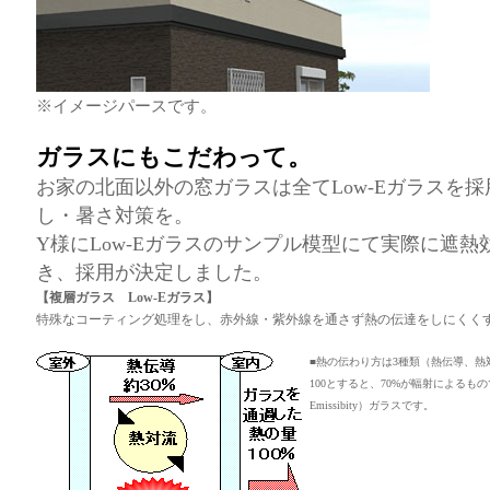
※イメージパースです。
ガラスにもこだわって。
お家の北面以外の窓ガラスは全てLow-Eガラスを
し・暑さ対策を。
Y様にLow-Eガラスのサンプル模型にて実際に遮
き、採用が決定しました。
【複層ガラス Low-Eガラス】
特殊なコーティング処理をし、赤外線・紫外線を通さず熱の伝達をしにくく
■熱の伝わり方は3種類（熱伝導、熱
100とすると、70%が輻射によるも
Emissibity）ガラスです。