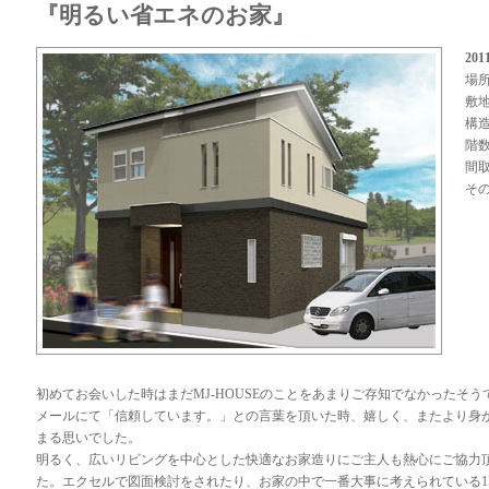
『明るい省エネのお家』
20
場
敷地
構造
階
間取
そ
初めてお会いした時はまだMJ-HOUSEのことをあまりご存知でなかったそう
メールにて「信頼しています。」との言葉を頂いた時、嬉しく、またより身
まる思いでした。
明るく、広いリビングを中心とした快適なお家造りにご主人も熱心にご協力
た。エクセルで図面検討をされたり、お家の中で一番大事に考えられている1