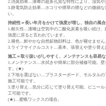
2.消臭効果…漆喰の超多孔質な特性により、湿気
3.静電気防止効果…ホコリや煙草の煙などの微細
い。
持続性＝長い年月をかけて強度が増し、独自の風合
1.耐久性…漆喰は空気中の二酸化炭素を吸い続け、
強度に戻ると言われています。
2.褪色…鮮やかな自然鉱物顔料は、色が褪せません。
3.ライフサイクルコスト…基本、張替えや塗り替え
施工＝取り扱いがしやすく、メンテナンスも容易な
1.メンテナンス…水拭きや簡単に部分補修可能。
す。(★)
2.下地を選ばない…プラスターボード、モルタル
施工可能です。
3.塗り替え…気分に応じて塗り替え可能。ビニー
工可能です。
(★)…蜜蝋ワックスの場合。