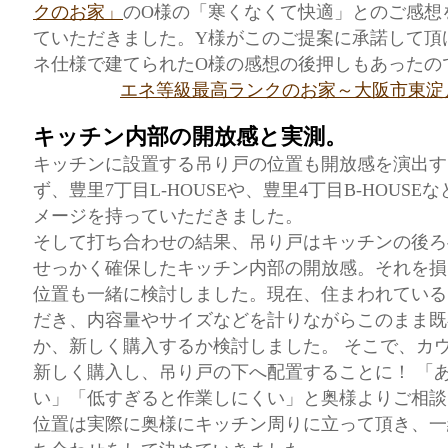
クのお家」
のO様の「寒くなくて快適」とのご感想
ていただきました。Y様がこのご提案に承諾して頂
ネ仕様で建てられたO様の感想の後押しもあったの
エネ等級最高ランクのお家～大阪市東淀川区
キッチン内部の開放感と実測。
キッチンに設置する吊り戸の位置も開放感を演出す
ず、豊里7丁目L-HOUSEや、豊里4丁目B-HOUS
メージを持っていただきました。
そして打ち合わせの結果、吊り戸はキッチンの後ろ
せっかく確保したキッチン内部の開放感。それを損
位置も一緒に検討しました。現在、住まわれている
だき、内容量やサイズなどを計りながらこのまま既
か、新しく購入するか検討しました。 そこで、カ
新しく購入し、吊り戸の下へ配置することに！ 「
い」「低すぎると作業しにくい」と奥様よりご相談
位置は実際に奥様にキッチン周りに立って頂き、一