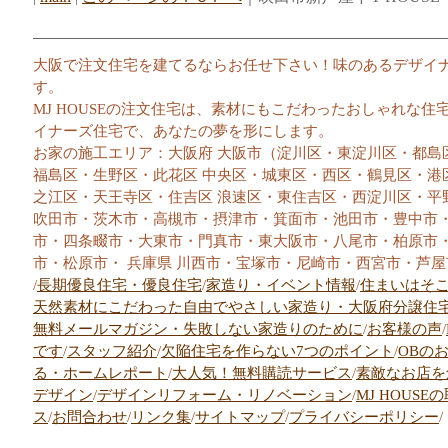
大阪で注文住宅を建てるならお任せ下さい！味のあるデザイ
す。
MJ HOUSEの注文住宅は、素材にもこだわったおしゃれな
イナーズ住宅で、あなたの夢を形にします。
お家の施工エリア：大阪府 大阪市（淀川区・東淀川区・都島
福島区・生野区・此花区 中央区・城東区・西区・鶴見区・港
之江区・天王寺区・住吉区 浪速区・東住吉区・西淀川区・平
吹田市・茨木市・高槻市・摂津市・箕面市・池田市・豊中市
市・四条畷市・大東市・門真市・東大阪市・八尾市・柏原市
市・松原市・ 兵庫県 川西市・宝塚市・尼崎市・西宮市・芦屋
/
長期優良住宅・優良住宅
/
家造り・イベント情報
/
住まいはそ
天然素材にこだわった自由でやさしい家造り・大阪府分譲住
無料メールマガジン・失敗しない家造りのために
/
お客様の声
/
です
/
スタッフ紹介
/
欠陥住宅を作らない7つのポイント
/
OBの
る・ホームレポート
/
大人気！無料購読サービス
/
素敵なお店を
デザイン
/
デザインリフォーム・リノベーション
/
MJ HOUSE
ス
/
お問合わせ
/
リンク集
/
サイトマップ
/
プライバシーポリシー
/