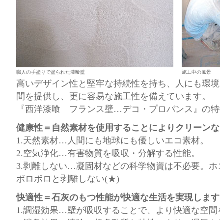
職人の手塗りで塗られた漆喰壁
施工中の風景
高いデザイン性と堅牢な持続性を持ち、人にも環境
間を提供し、更に容易な施工性を備えています。
『西洋漆喰 フランス壁…デコ・プロバンス』の特
健康性＝自然素材を使用することによりクリーンな
1.天然素材…人間にも地球にも優しいエコ素材。
2.空気浄化…有害物質を吸収・分解する性能。
3.剥離しない…凝固材などの科学物資は不必要。
ボロボロと剥離しない(★)
快適性＝石灰のもつ性能が快適な生活を実現します
1.調湿効果…壁が吸収することで、より快適な空間