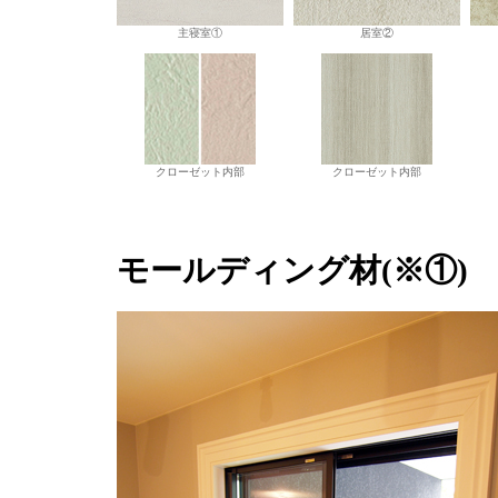
主寝室①
居室②
クローゼット内部
クローゼット内部
モールディング材(※①)