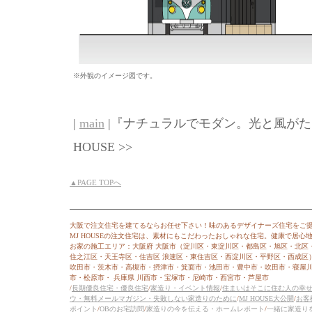
※外観のイメージ図です。
|
main
|『ナチュラルでモダン。光と風がた
HOUSE >>
▲PAGE TOPへ
大阪で注文住宅を建てるならお任せ下さい！味のあるデザイナーズ住宅をご
MJ HOUSEの注文住宅は、素材にもこだわったおしゃれな住宅。健康で居
お家の施工エリア：大阪府 大阪市（淀川区・東淀川区・都島区・旭区・北区
住之江区・天王寺区・住吉区 浪速区・東住吉区・西淀川区・平野区・西成区
吹田市・茨木市・高槻市・摂津市・箕面市・池田市・豊中市・吹田市・寝屋
市・松原市・ 兵庫県 川西市・宝塚市・尼崎市・西宮市・芦屋市
/
長期優良住宅・優良住宅
/
家造り・イベント情報
/
住まいはそこに住む人の幸
ウ・無料メールマガジン・失敗しない家造りのために
/
MJ HOUSE大公開
/
お客
ポイント
/
OBのお宅訪問
/
家造りの今を伝える・ホームレポート
/
一緒に家造り