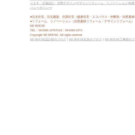
ります・店舗設計・空間デザイン
/
デザインリフォーム・リノベーション
/
外構
バシーポリシー
/
●注文住宅、注文建築、分譲住宅（健康住宅・エコハウス・外断熱・自然素材
●リフォーム、リノベーション（自然素材リフォーム・デザインリフォーム）
MJ HOUSE
TEL：06-6381-1070/FAX：06-6381-1071/
Copyright MJ HOUSE. All rights reserved.
MJ HOUSE設計部のブログ
｜
MJ HOUSE社長のブログ
｜
MJ HOUSE工事部の