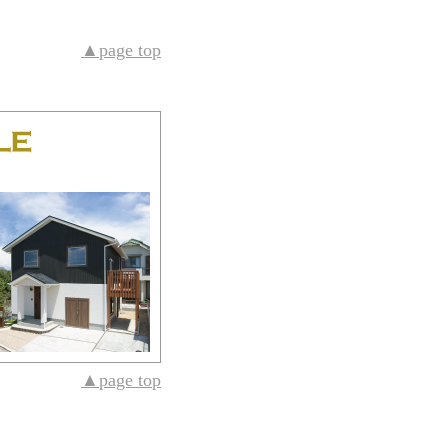
▲page top
▲page top