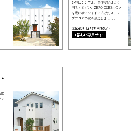
外観はシンプル、居住空間は広く
明るくモダン。ZERO-CUBEの良さ
を縦に横にワイドに広げたステッ
プフロアの家を創造しました。
本体価格 1,650万円(税込)～
街並
ヴァ