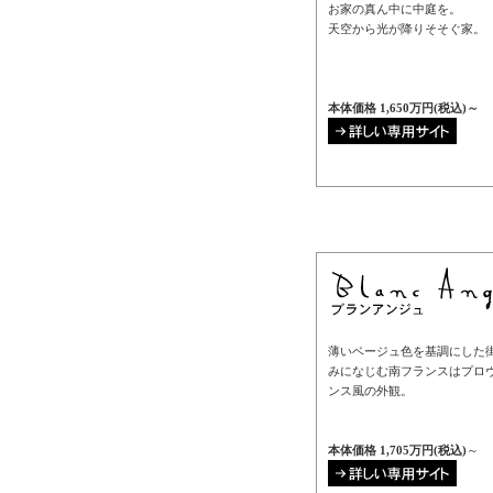
お家の真ん中に中庭を。
天空から光が降りそそぐ家。
本体価格 1,650万円(税込)～
薄いベージュ色を基調にした
みになじむ南フランスはプロ
ンス風の外観。
本体価格 1,705万円
(税込)
～