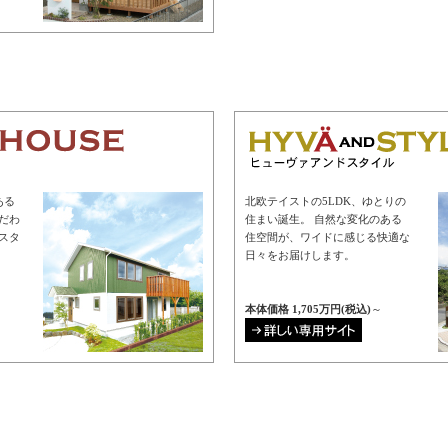
ある
北欧テイストの5LDK、ゆとりの
だわ
住まい誕生。 自然な変化のある
スタ
住空間が、ワイドに感じる快適な
日々をお届けします。
本体価格 1,705万円
(税込)
～