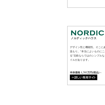
デザイン性と機能性。そこに
温もり。“本当によいものにこ
る”北欧ならではのシンプルな
イルがあります。
本体価格 1,705万円(税込)
～