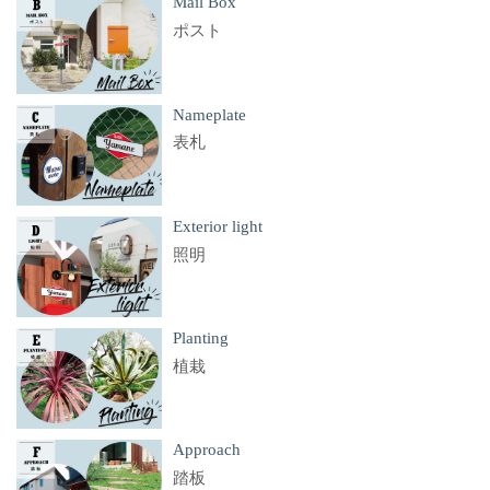
Mail Box
ポスト
Nameplate
表札
Exterior light
照明
Planting
植栽
Approach
踏板