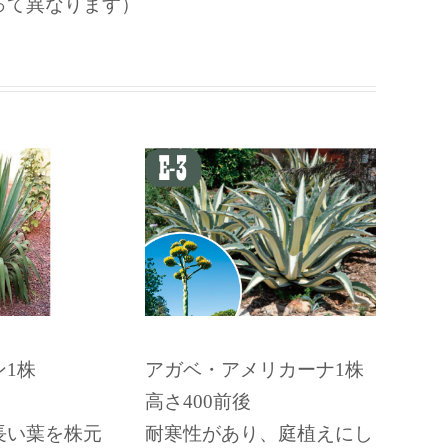
って異なります）
1株
アガベ・アメリカーナ1株
高さ400前後
長い葉を株元
耐寒性があり、庭植えにし