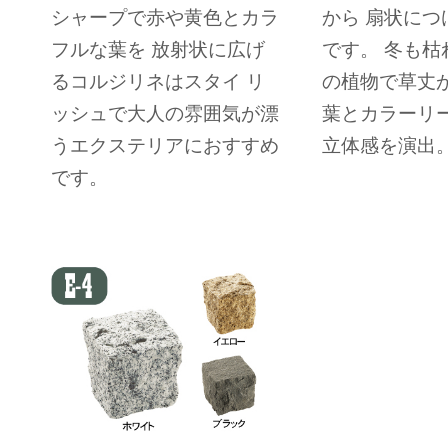
シャープで赤や黄色とカラ
から 扇状につ
フルな葉を 放射状に広げ
です。 冬も枯
るコルジリネはスタイ リ
の植物で草丈
ッシュで大人の雰囲気が漂
葉とカラーリ
うエクステリアにおすすめ
立体感を演出
です。