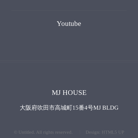
Youtube
MJ HOUSE
大阪府吹田市高城町15番4号MJ BLDG
© Untitled. All rights reserved.
Design:
HTML5 UP